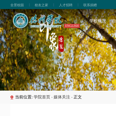
|
|
|
全景校园
校友之家
人才招聘
联系捐赠
学校概况
组
ENGLISH
当前位置:
学院首页
媒体关注
正文
·
·