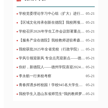
学校党委理论学习中心组（扩大）进行集
05-21
体学习
【区域文化传承创新在德院】我校两项作
05-21
品入选教育部“礼敬中华优秀传统文化”宣传
学校召开2026年学生工作会议部署重点工
05-21
教育优秀名单
作
【服务产业在德院】我校教师进驻希森博
05-21
士后科研工作站仪式在乐陵举行
我校获批2025年全省党校（行政学院）系
05-21
统课题立项
学风引领迎新风 专业点亮迎新点——德州
05-21
学院2024迎新记
你好，新德院人——德州学院喜迎2024级
05-21
新生
李永舫一行来校考察
05-21
青春挥洒乡村校园！学校945名大学生赴
05-21
基层支教
我校学生入选山东省师范生“我的教师梦”
05-21
主题演讲活动优秀人员