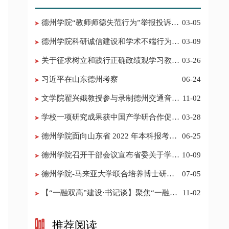
德州学院“教师师德失范行为”举报投诉电
03-05
话 邮箱
德州学院科研诚信建设和学术不端行为举
03-09
报投诉电话 邮箱
关于征求树立和践行正确政绩观学习教育
03-26
意见建议的公告
习近平在山东德州考察
06-24
​文学院翟兴娥教授参与录制德州交通音乐
11-02
频道《科普之声》
学校一项研究成果获中国产学研合作促进
03-28
会科技创新奖
德州学院面向山东省 2022 年本科报考志
06-25
愿填报建议
​德州学院召开干部会议宣布省委关于学校
10-09
领导班子调整的决定
德州学院-马来亚大学联合培养博士研究
07-05
生招生简章
【“一融双高”建设·书记谈】聚焦“一融双
11-02
高”建设，推进党建“双创”工作
推荐阅读