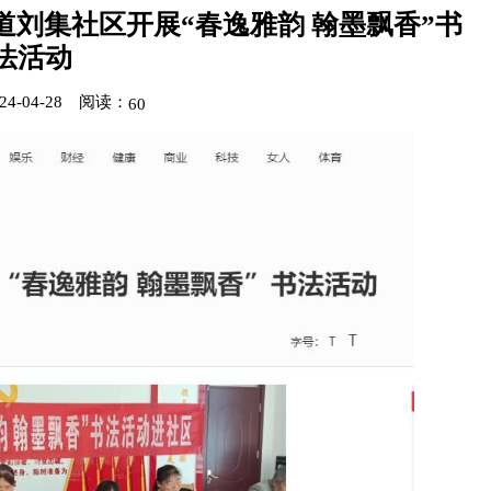
道刘集社区开展“春逸雅韵 翰墨飘香”书
法活动
-04-28
阅读：
60