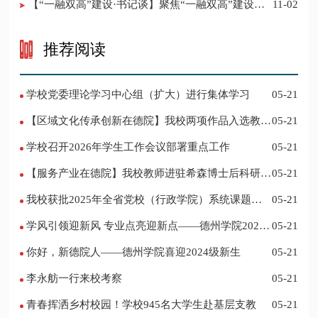
【“一融双高”建设·书记谈】聚焦“一融双高”建设，
11-02
推进党建“双创”工作
推荐阅读
学校党委理论学习中心组（扩大）进行集体学习
05-21
【区域文化传承创新在德院】我校两项作品入选教育
05-21
部“礼敬中华优秀传统文化”宣传教育优秀名单
学校召开2026年学生工作会议部署重点工作
05-21
【服务产业在德院】我校教师进驻希森博士后科研工
05-21
作站仪式在乐陵举行
我校获批2025年全省党校（行政学院）系统课题立
05-21
项
学风引领迎新风 专业点亮迎新点——德州学院2024
05-21
迎新记
你好，新德院人——德州学院喜迎2024级新生
05-21
李永舫一行来校考察
05-21
青春挥洒乡村校园！学校945名大学生赴基层支教
05-21