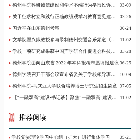
德州学院科研诚信建设和学术不端行为举报投诉电
03-09
话 邮箱
关于征求树立和践行正确政绩观学习教育意见建议
03-26
的公告
习近平在山东德州考察
06-24
​文学院翟兴娥教授参与录制德州交通音乐频道《科
11-02
普之声》
学校一项研究成果获中国产学研合作促进会科技创
03-28
新奖
德州学院面向山东省 2022 年本科报考志愿填报建议
06-25
​德州学院召开干部会议宣布省委关于学校领导班子
10-09
调整的决定
德州学院-马来亚大学联合培养博士研究生招生简章
07-05
【“一融双高”建设·书记谈】聚焦“一融双高”建设，
11-02
推进党建“双创”工作
推荐阅读
学校党委理论学习中心组（扩大）进行集体学习
05-21