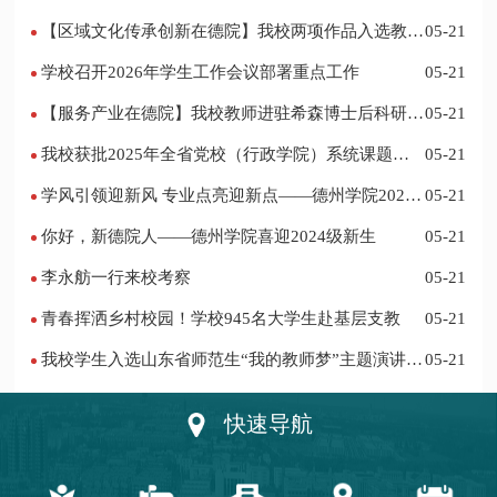
【区域文化传承创新在德院】我校两项作品入选教育
05-21
部“礼敬中华优秀传统文化”宣传教育优秀名单
学校召开2026年学生工作会议部署重点工作
05-21
【服务产业在德院】我校教师进驻希森博士后科研工
05-21
作站仪式在乐陵举行
我校获批2025年全省党校（行政学院）系统课题立
05-21
项
学风引领迎新风 专业点亮迎新点——德州学院2024
05-21
迎新记
你好，新德院人——德州学院喜迎2024级新生
05-21
李永舫一行来校考察
05-21
青春挥洒乡村校园！学校945名大学生赴基层支教
05-21
我校学生入选山东省师范生“我的教师梦”主题演讲活
05-21
动优秀人员
快速导航