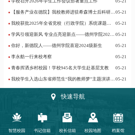
学校召开2026年学生工作会议部署重点工作
05-21
【服务产业在德院】我校教师进驻希森博士后科研工
05-21
作站仪式在乐陵举行
我校获批2025年全省党校（行政学院）系统课题立
05-21
项
学风引领迎新风 专业点亮迎新点——德州学院2024
05-21
迎新记
你好，新德院人——德州学院喜迎2024级新生
05-21
李永舫一行来校考察
05-21
青春挥洒乡村校园！学校945名大学生赴基层支教
05-21
我校学生入选山东省师范生“我的教师梦”主题演讲活
05-21
动优秀人员
快速导航
智慧校园
书记信箱
校长信箱
校园地图
档案馆