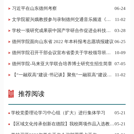
的公告
习近平在山东德州考察
06-24
​文学院翟兴娥教授参与录制德州交通音乐频道《科
11-02
普之声》
学校一项研究成果获中国产学研合作促进会科技创
03-28
新奖
德州学院面向山东省 2022 年本科报考志愿填报建议
06-25
​德州学院召开干部会议宣布省委关于学校领导班子
10-09
调整的决定
德州学院-马来亚大学联合培养博士研究生招生简章
07-05
【“一融双高”建设·书记谈】聚焦“一融双高”建设，
11-02
推进党建“双创”工作
推荐阅读
学校党委理论学习中心组（扩大）进行集体学习
05-21
【区域文化传承创新在德院】我校两项作品入选教育
05-21
部“礼敬中华优秀传统文化”宣传教育优秀名单