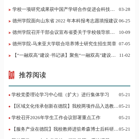
普之声》
学校一项研究成果获中国产学研合作促进会科技创
03-28
新奖
德州学院面向山东省 2022 年本科报考志愿填报建议
06-25
​德州学院召开干部会议宣布省委关于学校领导班子
10-09
调整的决定
德州学院-马来亚大学联合培养博士研究生招生简章
07-05
【“一融双高”建设·书记谈】聚焦“一融双高”建设，
11-02
推进党建“双创”工作
推荐阅读
学校党委理论学习中心组（扩大）进行集体学习
05-21
【区域文化传承创新在德院】我校两项作品入选教育
05-21
部“礼敬中华优秀传统文化”宣传教育优秀名单
学校召开2026年学生工作会议部署重点工作
05-21
【服务产业在德院】我校教师进驻希森博士后科研工
05-21
作站仪式在乐陵举行