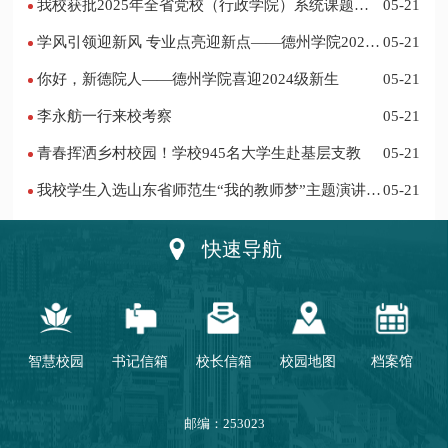
我校获批2025年全省党校（行政学院）系统课题立
05-21
项
学风引领迎新风 专业点亮迎新点——德州学院2024
05-21
迎新记
你好，新德院人——德州学院喜迎2024级新生
05-21
李永舫一行来校考察
05-21
青春挥洒乡村校园！学校945名大学生赴基层支教
05-21
我校学生入选山东省师范生“我的教师梦”主题演讲活
05-21
动优秀人员
快速导航
智慧校园
书记信箱
校长信箱
校园地图
档案馆
邮编：253023