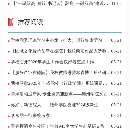
【“一融双高”建设·书记谈】聚焦“一融双高”建设，
11-02
推进党建“双创”工作
推荐阅读
学校党委理论学习中心组（扩大）进行集体学习
05-21
【区域文化传承创新在德院】我校两项作品入选教育
05-21
部“礼敬中华优秀传统文化”宣传教育优秀名单
学校召开2026年学生工作会议部署重点工作
05-21
【服务产业在德院】我校教师进驻希森博士后科研工
05-21
作站仪式在乐陵举行
我校获批2025年全省党校（行政学院）系统课题立
05-21
项
学风引领迎新风 专业点亮迎新点——德州学院2024
05-21
迎新记
你好，新德院人——德州学院喜迎2024级新生
05-21
李永舫一行来校考察
05-21
青春挥洒乡村校园！学校945名大学生赴基层支教
05-21