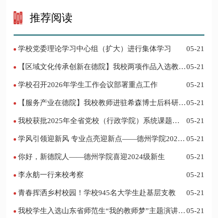
推荐阅读
学校党委理论学习中心组（扩大）进行集体学习
05-21
【区域文化传承创新在德院】我校两项作品入选教育
05-21
部“礼敬中华优秀传统文化”宣传教育优秀名单
学校召开2026年学生工作会议部署重点工作
05-21
【服务产业在德院】我校教师进驻希森博士后科研工
05-21
作站仪式在乐陵举行
我校获批2025年全省党校（行政学院）系统课题立
05-21
项
学风引领迎新风 专业点亮迎新点——德州学院2024
05-21
迎新记
你好，新德院人——德州学院喜迎2024级新生
05-21
李永舫一行来校考察
05-21
青春挥洒乡村校园！学校945名大学生赴基层支教
05-21
我校学生入选山东省师范生“我的教师梦”主题演讲活
05-21