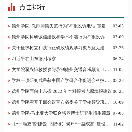
点击排行
德州学院“教师师德失范行为”举报投诉电话 邮箱
03-05
德州学院科研诚信建设和学术不端行为举报投诉电
03-09
话 邮箱
关于征求树立和践行正确政绩观学习教育意见建议
03-26
的公告
习近平在山东德州考察
06-24
​文学院翟兴娥教授参与录制德州交通音乐频道《科
11-02
普之声》
学校一项研究成果获中国产学研合作促进会科技创
03-28
新奖
德州学院面向山东省 2022 年本科报考志愿填报建议
06-25
​德州学院召开干部会议宣布省委关于学校领导班子
10-09
调整的决定
德州学院-马来亚大学联合培养博士研究生招生简章
07-05
【“一融双高”建设·书记谈】聚焦“一融双高”建设，
11-02
推进党建“双创”工作