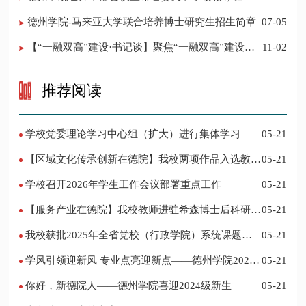
调整的决定
德州学院-马来亚大学联合培养博士研究生招生简章
07-05
【“一融双高”建设·书记谈】聚焦“一融双高”建设，
11-02
推进党建“双创”工作
推荐阅读
学校党委理论学习中心组（扩大）进行集体学习
05-21
【区域文化传承创新在德院】我校两项作品入选教育
05-21
部“礼敬中华优秀传统文化”宣传教育优秀名单
学校召开2026年学生工作会议部署重点工作
05-21
【服务产业在德院】我校教师进驻希森博士后科研工
05-21
作站仪式在乐陵举行
我校获批2025年全省党校（行政学院）系统课题立
05-21
项
学风引领迎新风 专业点亮迎新点——德州学院2024
05-21
迎新记
你好，新德院人——德州学院喜迎2024级新生
05-21