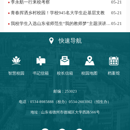
李永舫一行来校考察
05-21
青春挥洒乡村校园！学校945名大学生赴基层支教
05-21
我校学生入选山东省师范生“我的教师梦”主题演讲活
05-21
动优秀人员
快速导航
智慧校园
书记信箱
校长信箱
校园地图
档案馆
邮编：253023
电话：0534-8985888（校办）0534-2603002（招生办）
地址 : 山东省德州市德城区大学西路566号