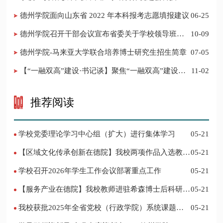
新奖
德州学院面向山东省 2022 年本科报考志愿填报建议
06-25
​德州学院召开干部会议宣布省委关于学校领导班子
10-09
调整的决定
德州学院-马来亚大学联合培养博士研究生招生简章
07-05
【“一融双高”建设·书记谈】聚焦“一融双高”建设，
11-02
推进党建“双创”工作
推荐阅读
学校党委理论学习中心组（扩大）进行集体学习
05-21
【区域文化传承创新在德院】我校两项作品入选教育
05-21
部“礼敬中华优秀传统文化”宣传教育优秀名单
学校召开2026年学生工作会议部署重点工作
05-21
【服务产业在德院】我校教师进驻希森博士后科研工
05-21
作站仪式在乐陵举行
我校获批2025年全省党校（行政学院）系统课题立
05-21
项