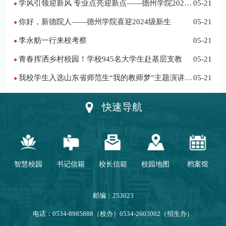
学风引领迎新风 专业点亮迎新点——德州学院2024
05-21
迎新记
你好，新德院人——德州学院喜迎2024级新生
05-21
李永舫一行来校考察
05-21
青春挥洒乡村校园！学校945名大学生赴基层支教
05-21
我校学生入选山东省师范生“我的教师梦”主题演讲活
05-21
动优秀人员
快速导航
智慧校园
书记信箱
校长信箱
校园地图
档案馆
邮编：253023
电话：0534-8985888（校办）0534-2603002（招生办）