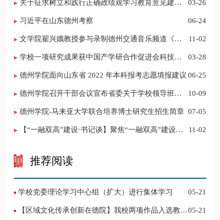
关于征求树立和践行正确政绩观学习教育意见建议
03-26
的公告
习近平在山东德州考察
06-24
​文学院翟兴娥教授参与录制德州交通音乐频道《科
11-02
普之声》
学校一项研究成果获中国产学研合作促进会科技创
03-28
新奖
德州学院面向山东省 2022 年本科报考志愿填报建议
06-25
​德州学院召开干部会议宣布省委关于学校领导班子
10-09
调整的决定
德州学院-马来亚大学联合培养博士研究生招生简章
07-05
【“一融双高”建设·书记谈】聚焦“一融双高”建设，
11-02
推进党建“双创”工作
推荐阅读
学校党委理论学习中心组（扩大）进行集体学习
05-21
【区域文化传承创新在德院】我校两项作品入选教育
05-21
部“礼敬中华优秀传统文化”宣传教育优秀名单