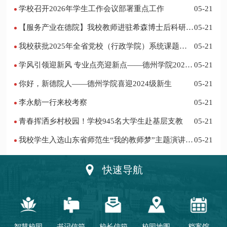
学校召开2026年学生工作会议部署重点工作
05-21
【服务产业在德院】我校教师进驻希森博士后科研工
05-21
作站仪式在乐陵举行
我校获批2025年全省党校（行政学院）系统课题立
05-21
项
学风引领迎新风 专业点亮迎新点——德州学院2024
05-21
迎新记
你好，新德院人——德州学院喜迎2024级新生
05-21
李永舫一行来校考察
05-21
青春挥洒乡村校园！学校945名大学生赴基层支教
05-21
我校学生入选山东省师范生“我的教师梦”主题演讲活
05-21
动优秀人员
快速导航
智慧校园
书记信箱
校长信箱
校园地图
档案馆