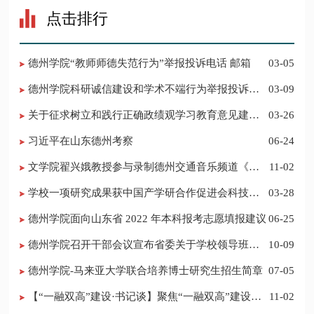
点击排行
德州学院“教师师德失范行为”举报投诉电话 邮箱
03-05
德州学院科研诚信建设和学术不端行为举报投诉电
03-09
话 邮箱
关于征求树立和践行正确政绩观学习教育意见建议
03-26
的公告
习近平在山东德州考察
06-24
​文学院翟兴娥教授参与录制德州交通音乐频道《科
11-02
普之声》
学校一项研究成果获中国产学研合作促进会科技创
03-28
新奖
德州学院面向山东省 2022 年本科报考志愿填报建议
06-25
​德州学院召开干部会议宣布省委关于学校领导班子
10-09
调整的决定
德州学院-马来亚大学联合培养博士研究生招生简章
07-05
【“一融双高”建设·书记谈】聚焦“一融双高”建设，
11-02
推进党建“双创”工作