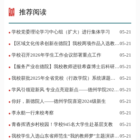
推荐阅读
学校党委理论学习中心组（扩大）进行集体学习
05-21
【区域文化传承创新在德院】我校两项作品入选教育
05-21
部“礼敬中华优秀传统文化”宣传教育优秀名单
学校召开2026年学生工作会议部署重点工作
05-21
【服务产业在德院】我校教师进驻希森博士后科研工
05-21
作站仪式在乐陵举行
我校获批2025年全省党校（行政学院）系统课题立
05-21
项
学风引领迎新风 专业点亮迎新点——德州学院2024
05-21
迎新记
你好，新德院人——德州学院喜迎2024级新生
05-21
李永舫一行来校考察
05-21
青春挥洒乡村校园！学校945名大学生赴基层支教
05-21
我校学生入选山东省师范生“我的教师梦”主题演讲活
05-21