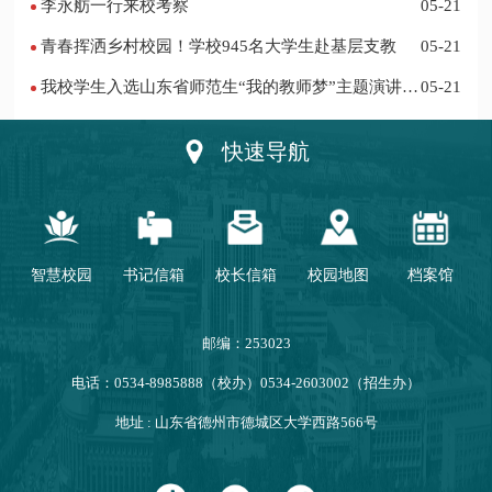
李永舫一行来校考察
05-21
青春挥洒乡村校园！学校945名大学生赴基层支教
05-21
我校学生入选山东省师范生“我的教师梦”主题演讲活
05-21
动优秀人员
快速导航
智慧校园
书记信箱
校长信箱
校园地图
档案馆
邮编：253023
电话：0534-8985888（校办）0534-2603002（招生办）
地址 : 山东省德州市德城区大学西路566号