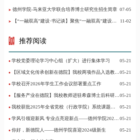
调整的决定
德州学院-马来亚大学联合培养博士研究生招生简章
07-05
【“一融双高”建设·书记谈】聚焦“一融双高”建设，
11-02
推进党建“双创”工作
推荐阅读
学校党委理论学习中心组（扩大）进行集体学习
05-21
【区域文化传承创新在德院】我校两项作品入选教育
05-21
部“礼敬中华优秀传统文化”宣传教育优秀名单
学校召开2026年学生工作会议部署重点工作
05-21
【服务产业在德院】我校教师进驻希森博士后科研工
05-21
作站仪式在乐陵举行
我校获批2025年全省党校（行政学院）系统课题立
05-21
项
学风引领迎新风 专业点亮迎新点——德州学院2024
05-21
迎新记
你好，新德院人——德州学院喜迎2024级新生
05-21