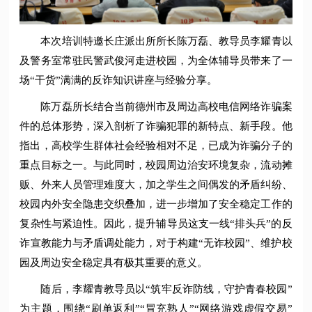
本次培训特邀长庄派出所所长陈万磊、教导员李耀青以
及警务室常驻民警武俊河走进校园，为全体辅导员带来了一
场“干货”满满的反诈知识讲座与经验分享。
陈万磊所长结合当前德州市及周边高校电信网络诈骗案
件的总体形势，深入剖析了诈骗犯罪的新特点、新手段。他
指出，高校学生群体社会经验相对不足，已成为诈骗分子的
重点目标之一。与此同时，校园周边治安环境复杂，流动摊
贩、外来人员管理难度大，加之学生之间偶发的矛盾纠纷、
校园内外安全隐患交织叠加，进一步增加了安全稳定工作的
复杂性与紧迫性。因此，提升辅导员这支一线“排头兵”的反
诈宣教能力与矛盾调处能力，对于构建“无诈校园”、维护校
园及周边安全稳定具有极其重要的意义。
随后，李耀青教导员以“筑牢反诈防线，守护青春校园”
为主题，围绕“刷单返利”“冒充熟人”“网络游戏虚假交易”