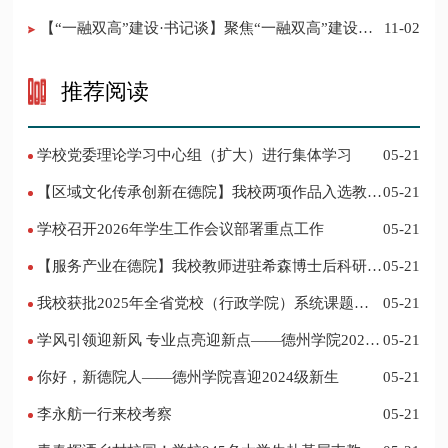
【“一融双高”建设·书记谈】聚焦“一融双高”建设，
11-02
推进党建“双创”工作
推荐阅读
学校党委理论学习中心组（扩大）进行集体学习
05-21
【区域文化传承创新在德院】我校两项作品入选教育
05-21
部“礼敬中华优秀传统文化”宣传教育优秀名单
学校召开2026年学生工作会议部署重点工作
05-21
【服务产业在德院】我校教师进驻希森博士后科研工
05-21
作站仪式在乐陵举行
我校获批2025年全省党校（行政学院）系统课题立
05-21
项
学风引领迎新风 专业点亮迎新点——德州学院2024
05-21
迎新记
你好，新德院人——德州学院喜迎2024级新生
05-21
李永舫一行来校考察
05-21