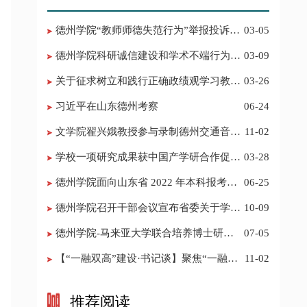
德州学院“教师师德失范行为”举报投诉电
03-05
话 邮箱
德州学院科研诚信建设和学术不端行为举
03-09
报投诉电话 邮箱
关于征求树立和践行正确政绩观学习教育
03-26
意见建议的公告
习近平在山东德州考察
06-24
​文学院翟兴娥教授参与录制德州交通音乐
11-02
频道《科普之声》
学校一项研究成果获中国产学研合作促进
03-28
会科技创新奖
德州学院面向山东省 2022 年本科报考志
06-25
愿填报建议
​德州学院召开干部会议宣布省委关于学校
10-09
领导班子调整的决定
德州学院-马来亚大学联合培养博士研究
07-05
生招生简章
【“一融双高”建设·书记谈】聚焦“一融双
11-02
高”建设，推进党建“双创”工作
推荐阅读