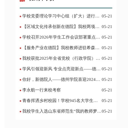
学校党委理论学习中心组（扩大）进行集
05-21
体学习
【区域文化传承创新在德院】我校两项作
05-21
品入选教育部“礼敬中华优秀传统文化”宣传
学校召开2026年学生工作会议部署重点工
05-21
教育优秀名单
作
【服务产业在德院】我校教师进驻希森博
05-21
士后科研工作站仪式在乐陵举行
我校获批2025年全省党校（行政学院）系
05-21
统课题立项
学风引领迎新风 专业点亮迎新点——德州
05-21
学院2024迎新记
你好，新德院人——德州学院喜迎2024级
05-21
新生
李永舫一行来校考察
05-21
青春挥洒乡村校园！学校945名大学生赴
05-21
基层支教
我校学生入选山东省师范生“我的教师梦”
05-21
主题演讲活动优秀人员