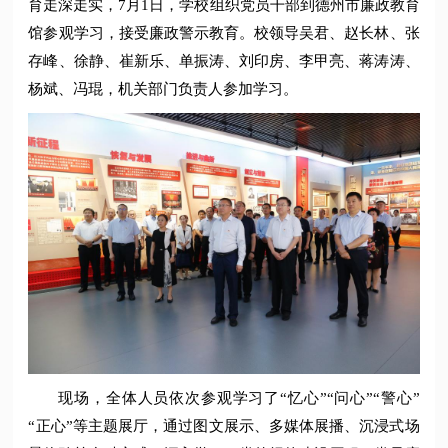
育走深走实，7月1日，学校组织党员干部到德州市廉政教育
馆参观学习，接受廉政警示教育。校领导吴君、赵长林、张
存峰、徐静、崔新乐、单振涛、刘印房、李甲亮、蒋涛涛、
杨斌、冯琨，机关部门负责人参加学习。
现场，全体人员依次参观学习了“忆心”“问心”“警心”
“正心”等主题展厅，通过图文展示、多媒体展播、沉浸式场