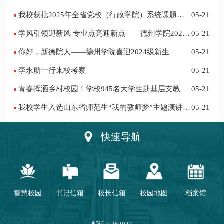
作站仪式在乐陵举行
我校获批2025年全省党校（行政学院）系统课题立
05-21
项
学风引领迎新风 专业点亮迎新点——德州学院2024
05-21
迎新记
你好，新德院人——德州学院喜迎2024级新生
05-21
李永舫一行来校考察
05-21
青春挥洒乡村校园！学校945名大学生赴基层支教
05-21
我校学生入选山东省师范生“我的教师梦”主题演讲活
05-21
动优秀人员
快速导航
智慧校园
书记信箱
校长信箱
校园地图
档案馆