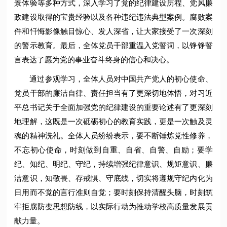
景体验等多种方式，深入学习了党的纪律建设历程、党风廉
政建设取得的宝贵经验以及各种违纪违法典型案例。腐败案
件和忏悔影像触目惊心、发人深省，让大家接受了一次深刻
的警示教育。最后，全体党员干部重温入党誓词，以铮铮誓
言表达了愿为党的事业奋斗终身的信心和决心。
通过参观学习，全体人员对中国共产党人的初心使命、
党员干部的廉洁自律、责任担当有了更深切地体悟，对习近
平总书记关于全面加强党的纪律建设的重要论述有了更深刻
地理解，这既是一次砥砺初心的教育实践，更是一次触及灵
魂的精神洗礼。全体人员纷纷表示，要不断锤炼党性修养，
不忘初心使命，时刻做到自重、自省、自警、自励；要学
纪、知纪、明纪、守纪，持续增强纪律意识、规矩意识、廉
洁意识，知敬畏、存戒惧、守底线，切实将遵规守纪内化为
日用而不觉的言行准则自觉；要时刻保持清醒头脑，时刻筑
牢拒腐防变思想防线，以实际行动为推动学校高质量发展贡
献力量。