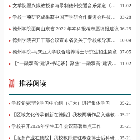
​文学院翟兴娥教授参与录制德州交通音乐频道《科
11-02
普之声》
学校一项研究成果获中国产学研合作促进会科技创
03-28
新奖
德州学院面向山东省 2022 年本科报考志愿填报建议
06-25
​德州学院召开干部会议宣布省委关于学校领导班子
10-09
调整的决定
德州学院-马来亚大学联合培养博士研究生招生简章
07-05
【“一融双高”建设·书记谈】聚焦“一融双高”建设，
11-02
推进党建“双创”工作
推荐阅读
学校党委理论学习中心组（扩大）进行集体学习
05-21
【区域文化传承创新在德院】我校两项作品入选教育
05-21
部“礼敬中华优秀传统文化”宣传教育优秀名单
学校召开2026年学生工作会议部署重点工作
05-21
【服务产业在德院】我校教师进驻希森博士后科研工
05-21