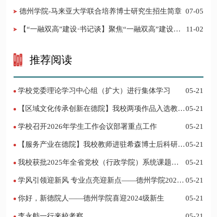
调整的决定
德州学院-马来亚大学联合培养博士研究生招生简章
07-05
【“一融双高”建设·书记谈】聚焦“一融双高”建设，
11-02
推进党建“双创”工作
推荐阅读
学校党委理论学习中心组（扩大）进行集体学习
05-21
【区域文化传承创新在德院】我校两项作品入选教育
05-21
部“礼敬中华优秀传统文化”宣传教育优秀名单
学校召开2026年学生工作会议部署重点工作
05-21
【服务产业在德院】我校教师进驻希森博士后科研工
05-21
作站仪式在乐陵举行
我校获批2025年全省党校（行政学院）系统课题立
05-21
项
学风引领迎新风 专业点亮迎新点——德州学院2024
05-21
迎新记
你好，新德院人——德州学院喜迎2024级新生
05-21
李永舫一行来校考察
05-21