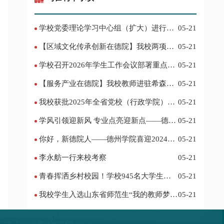
学校党委理论学习中心组（扩大）进行集
05-21
体学习
【区域文化传承创新在德院】我校两项作
05-21
品入选教育部“礼敬中华优秀传统文化”宣传
学校召开2026年学生工作会议部署重点工
05-21
教育优秀名单
作
【服务产业在德院】我校教师进驻希森博
05-21
士后科研工作站仪式在乐陵举行
我校获批2025年全省党校（行政学院）系
05-21
统课题立项
学风引领迎新风 专业点亮迎新点——德州
05-21
学院2024迎新记
你好，新德院人——德州学院喜迎2024级
05-21
新生
李永舫一行来校考察
05-21
青春挥洒乡村校园！学校945名大学生赴
05-21
基层支教
我校学生入选山东省师范生“我的教师梦”
05-21
主题演讲活动优秀人员