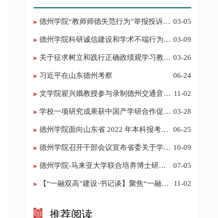
德州学院“教师师德失范行为”举报投诉电
03-05
话 邮箱
德州学院科研诚信建设和学术不端行为举
03-09
报投诉电话 邮箱
关于征求树立和践行正确政绩观学习教育
03-26
意见建议的公告
习近平在山东德州考察
06-24
​文学院翟兴娥教授参与录制德州交通音乐
11-02
频道《科普之声》
学校一项研究成果获中国产学研合作促进
03-28
会科技创新奖
德州学院面向山东省 2022 年本科报考志
06-25
愿填报建议
​德州学院召开干部会议宣布省委关于学校
10-09
领导班子调整的决定
德州学院-马来亚大学联合培养博士研究
07-05
生招生简章
【“一融双高”建设·书记谈】聚焦“一融双
11-02
高”建设，推进党建“双创”工作
推荐阅读