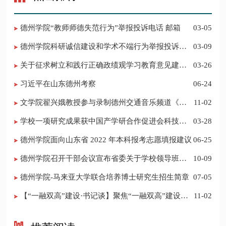
德州学院“教师师德失范行为”举报投诉电话 邮箱
03-05
德州学院科研诚信建设和学术不端行为举报投诉电
03-09
话 邮箱
关于征求树立和践行正确政绩观学习教育意见建议
03-26
的公告
习近平在山东德州考察
06-24
​文学院翟兴娥教授参与录制德州交通音乐频道《科
11-02
普之声》
学校一项研究成果获中国产学研合作促进会科技创
03-28
新奖
德州学院面向山东省 2022 年本科报考志愿填报建议
06-25
​德州学院召开干部会议宣布省委关于学校领导班子
10-09
调整的决定
德州学院-马来亚大学联合培养博士研究生招生简章
07-05
【“一融双高”建设·书记谈】聚焦“一融双高”建设，
11-02
推进党建“双创”工作