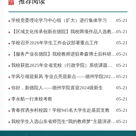
推荐阅读
学校党委理论学习中心组（扩大）进行集体学习
05-21
【区域文化传承创新在德院】我校两项作品入选教育
05-21
部“礼敬中华优秀传统文化”宣传教育优秀名单
学校召开2026年学生工作会议部署重点工作
05-21
【服务产业在德院】我校教师进驻希森博士后科研工
05-21
作站仪式在乐陵举行
我校获批2025年全省党校（行政学院）系统课题立
05-21
项
学风引领迎新风 专业点亮迎新点——德州学院2024
05-21
迎新记
你好，新德院人——德州学院喜迎2024级新生
05-21
李永舫一行来校考察
05-21
青春挥洒乡村校园！学校945名大学生赴基层支教
05-21
我校学生入选山东省师范生“我的教师梦”主题演讲活
05-21
动优秀人员