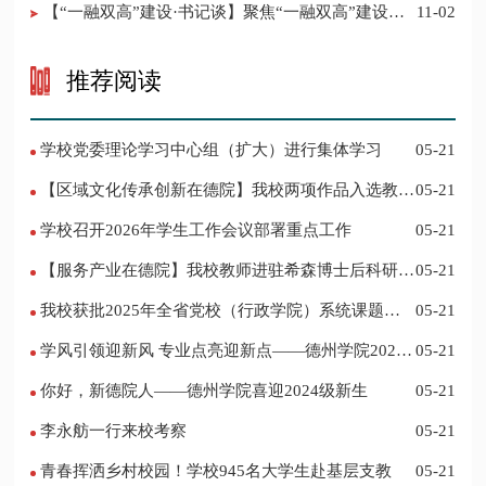
【“一融双高”建设·书记谈】聚焦“一融双高”建设，
11-02
推进党建“双创”工作
推荐阅读
学校党委理论学习中心组（扩大）进行集体学习
05-21
【区域文化传承创新在德院】我校两项作品入选教育
05-21
部“礼敬中华优秀传统文化”宣传教育优秀名单
学校召开2026年学生工作会议部署重点工作
05-21
【服务产业在德院】我校教师进驻希森博士后科研工
05-21
作站仪式在乐陵举行
我校获批2025年全省党校（行政学院）系统课题立
05-21
项
学风引领迎新风 专业点亮迎新点——德州学院2024
05-21
迎新记
你好，新德院人——德州学院喜迎2024级新生
05-21
李永舫一行来校考察
05-21
青春挥洒乡村校园！学校945名大学生赴基层支教
05-21