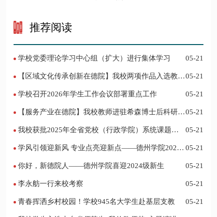
推进党建“双创”工作
推荐阅读
学校党委理论学习中心组（扩大）进行集体学习
05-21
【区域文化传承创新在德院】我校两项作品入选教育
05-21
部“礼敬中华优秀传统文化”宣传教育优秀名单
学校召开2026年学生工作会议部署重点工作
05-21
【服务产业在德院】我校教师进驻希森博士后科研工
05-21
作站仪式在乐陵举行
我校获批2025年全省党校（行政学院）系统课题立
05-21
项
学风引领迎新风 专业点亮迎新点——德州学院2024
05-21
迎新记
你好，新德院人——德州学院喜迎2024级新生
05-21
李永舫一行来校考察
05-21
青春挥洒乡村校园！学校945名大学生赴基层支教
05-21