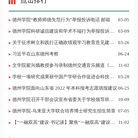
点击排行
德州学院“教师师德失范行为”举报投诉电话 邮箱
03-05
德州学院科研诚信建设和学术不端行为举报投诉电
03-09
话 邮箱
关于征求树立和践行正确政绩观学习教育意见建议
03-26
的公告
习近平在山东德州考察
06-24
​文学院翟兴娥教授参与录制德州交通音乐频道《科
11-02
普之声》
学校一项研究成果获中国产学研合作促进会科技创
03-28
新奖
德州学院面向山东省 2022 年本科报考志愿填报建议
06-25
​德州学院召开干部会议宣布省委关于学校领导班子
10-09
调整的决定
德州学院-马来亚大学联合培养博士研究生招生简章
07-05
【“一融双高”建设·书记谈】聚焦“一融双高”建设，
11-02
推进党建“双创”工作