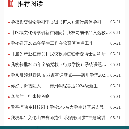
推荐阅读
学校党委理论学习中心组（扩大）进行集体学习
05-21
【区域文化传承创新在德院】我校两项作品入选教育
05-21
部“礼敬中华优秀传统文化”宣传教育优秀名单
学校召开2026年学生工作会议部署重点工作
05-21
【服务产业在德院】我校教师进驻希森博士后科研工
05-21
作站仪式在乐陵举行
我校获批2025年全省党校（行政学院）系统课题立
05-21
项
学风引领迎新风 专业点亮迎新点——德州学院2024
05-21
迎新记
你好，新德院人——德州学院喜迎2024级新生
05-21
李永舫一行来校考察
05-21
青春挥洒乡村校园！学校945名大学生赴基层支教
05-21
我校学生入选山东省师范生“我的教师梦”主题演讲活
05-21
动优秀人员