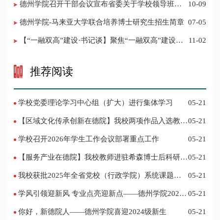
​德州学院召开干部会议宣布省委关于学校领导班子
10-09
调整的决定
德州学院-马来亚大学联合培养博士研究生招生简章
07-05
【“一融双高”建设·书记谈】聚焦“一融双高”建设，
11-02
推进党建“双创”工作
推荐阅读
学校党委理论学习中心组（扩大）进行集体学习
05-21
【区域文化传承创新在德院】我校两项作品入选教育
05-21
部“礼敬中华优秀传统文化”宣传教育优秀名单
学校召开2026年学生工作会议部署重点工作
05-21
【服务产业在德院】我校教师进驻希森博士后科研工
05-21
作站仪式在乐陵举行
我校获批2025年全省党校（行政学院）系统课题立
05-21
项
学风引领迎新风 专业点亮迎新点——德州学院2024
05-21
迎新记
你好，新德院人——德州学院喜迎2024级新生
05-21