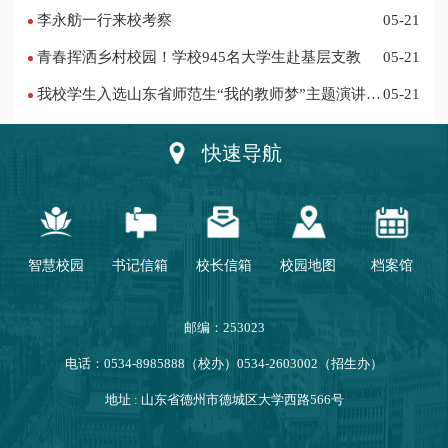
李永舫一行来校考察
05-21
青春挥洒乡村校园！学校945名大学生赴基层支教
05-21
我校学生入选山东省师范生“我的教师梦”主题演讲活
05-21
动优秀人员
快速导航
智慧校园
书记信箱
校长信箱
校园地图
档案馆
邮编：253023
电话：0534-8985888（校办）0534-2603002（招生办）
地址 : 山东省德州市德城区大学西路566号