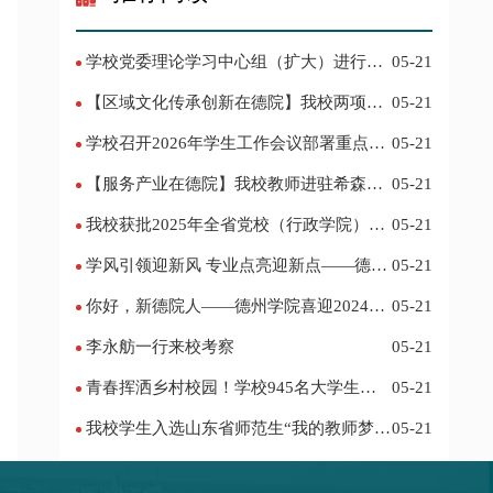
学校党委理论学习中心组（扩大）进行集
05-21
体学习
【区域文化传承创新在德院】我校两项作
05-21
品入选教育部“礼敬中华优秀传统文化”宣传
学校召开2026年学生工作会议部署重点工
05-21
教育优秀名单
作
【服务产业在德院】我校教师进驻希森博
05-21
士后科研工作站仪式在乐陵举行
我校获批2025年全省党校（行政学院）系
05-21
统课题立项
学风引领迎新风 专业点亮迎新点——德州
05-21
学院2024迎新记
你好，新德院人——德州学院喜迎2024级
05-21
新生
李永舫一行来校考察
05-21
青春挥洒乡村校园！学校945名大学生赴
05-21
基层支教
我校学生入选山东省师范生“我的教师梦”
05-21
主题演讲活动优秀人员