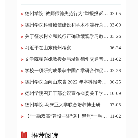
德州学院“教师师德失范行为”举报投诉电
03-05
话 邮箱
德州学院科研诚信建设和学术不端行为举
03-09
报投诉电话 邮箱
关于征求树立和践行正确政绩观学习教育
03-26
意见建议的公告
习近平在山东德州考察
06-24
​文学院翟兴娥教授参与录制德州交通音乐
11-02
频道《科普之声》
学校一项研究成果获中国产学研合作促进
03-28
会科技创新奖
德州学院面向山东省 2022 年本科报考志
06-25
愿填报建议
​德州学院召开干部会议宣布省委关于学校
10-09
领导班子调整的决定
德州学院-马来亚大学联合培养博士研究
07-05
生招生简章
【“一融双高”建设·书记谈】聚焦“一融双
11-02
高”建设，推进党建“双创”工作
推荐阅读