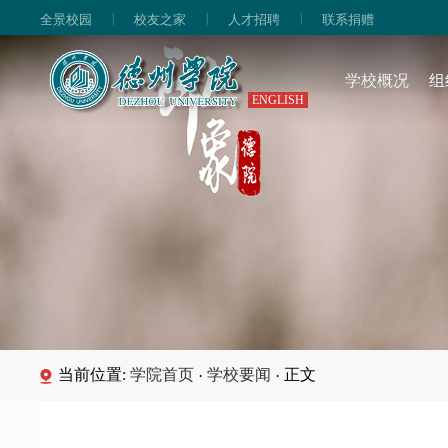
|
|
|
全景校园
校友之家
人才招聘
联系捐赠
学校概况
组
ENGLISH
当前位置:
学院首页
学校要闻
正文
·
·