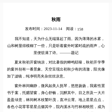
秋雨
发布时间：2023-11-14
阅读：
158
我不知道，天为什么无端落起了雨。因为薄薄的水雾，
山和树显得模糊了一些，只是听着窗外时紧时疏的雨声，心
里便驻满了诗。———题记
夏末秋初开窗纳凉，对比暑假的蝉鸣聒噪，秋初开学季
的窗外别有一番景象。天空呈现出初秋少有的清澈，阳光像
加了滤镜，纯净明亮夹杂丝丝凉意。
窗外林间幽静，微风如美人抚琴，悠悠扬扬，我索性置
书于案，托腮望窗，身心舒畅，沉醉其中。目之所及一大片
盈盈绿意，林间树木枝繁叶茂，直冲云霄。地上星星点点，
各色小花零零星星点缀其中，院内溪水与竹林相映照，成为