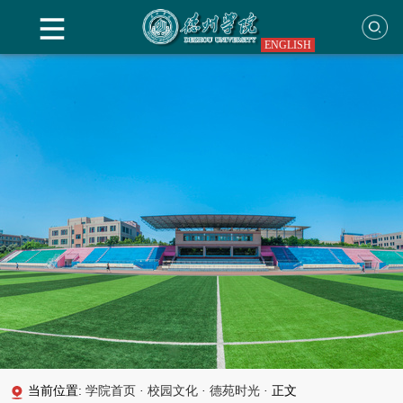
ENGLISH
当前位置:
学院首页
·
校园文化
·
德苑时光
·
正文