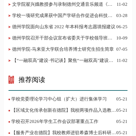
​文学院翟兴娥教授参与录制德州交通音乐频道《科
11-02
普之声》
学校一项研究成果获中国产学研合作促进会科技创
03-28
新奖
德州学院面向山东省 2022 年本科报考志愿填报建议
06-25
​德州学院召开干部会议宣布省委关于学校领导班子
10-09
调整的决定
德州学院-马来亚大学联合培养博士研究生招生简章
07-05
【“一融双高”建设·书记谈】聚焦“一融双高”建设，
11-02
推进党建“双创”工作
推荐阅读
学校党委理论学习中心组（扩大）进行集体学习
05-21
【区域文化传承创新在德院】我校两项作品入选教育
05-21
部“礼敬中华优秀传统文化”宣传教育优秀名单
学校召开2026年学生工作会议部署重点工作
05-21
【服务产业在德院】我校教师进驻希森博士后科研工
05-21