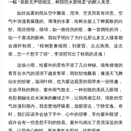
一幅 “泉眼无声惜细流，树阴照水爱晴柔”的醉人美景。
如丝如雾的雨从空中飘落，澄净、空灵而富有诗意。空
气中弥漫着朦胧的、薄薄的水雾，给树丛披上了蝉翼般的白
纱。雨丝很细，很绵，如一曲忧伤的歌，像一首惆怅的诗，
似一个寡淡的眼神。我似乎明白了为什么那么多文人骚客都
会感怀秋雨， “梧桐更兼细雨，到黄昏、点点滴滴。这次
第，怎一个愁字了得”，李清照写出了秋雨的灵魂！
这场小雨，给窗外的景色平添了几分神秘。墙角矮矮的
青苔在水汽的浸润下越发青翠，雨软软地飘着，像漫天飞舞
仙女的纱裙，滋润叶梢，也为窗边观景的我带来一份情趣，
去追寻秋的脚步。窗外雨气散去，一种别致的美跃入眼睛，
色彩都融化在水淋淋的嫩绿之中，让我再难忘却。清新的空
气弥漫到屋内，我贪婪地呼吸着，放眼望去，宁静安逸。有
时，我们应该学会放下手中、心中的琐事，常向窗外眺望，
或许会有一些意想不到的惊喜。窗外勾画出了意境深远的美
景，让我身心愉悦，更有勇气去面对、战胜困难。