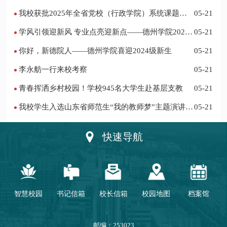
作站仪式在乐陵举行
我校获批2025年全省党校（行政学院）系统课题立
05-21
项
学风引领迎新风 专业点亮迎新点——德州学院2024
05-21
迎新记
你好，新德院人——德州学院喜迎2024级新生
05-21
李永舫一行来校考察
05-21
青春挥洒乡村校园！学校945名大学生赴基层支教
05-21
我校学生入选山东省师范生“我的教师梦”主题演讲活
05-21
动优秀人员
快速导航
智慧校园
书记信箱
校长信箱
校园地图
档案馆
邮编：253023