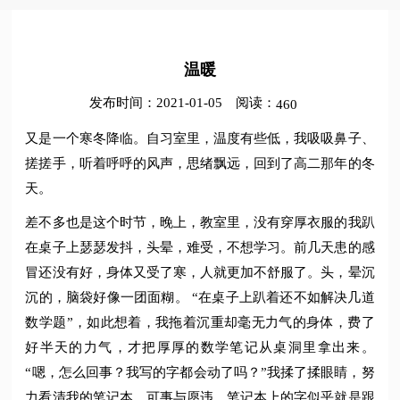
温暖
发布时间：2021-01-05
阅读：
460
又是一个寒冬降临。自习室里，温度有些低，我吸吸鼻子、
搓搓手，听着呼呼的风声，思绪飘远，回到了高二那年的冬
天。
差不多也是这个时节，晚上，教室里，没有穿厚衣服的我趴
在桌子上瑟瑟发抖，头晕，难受，不想学习。前几天患的感
冒还没有好，身体又受了寒，人就更加不舒服了。头，晕沉
沉的，脑袋好像一团面糊。 “在桌子上趴着还不如解决几道
数学题”，如此想着，我拖着沉重却毫无力气的身体，费了
好半天的力气，才把厚厚的数学笔记从桌洞里拿出来。
“嗯，怎么回事？我写的字都会动了吗？”我揉了揉眼睛，努
力看清我的笔记本。可事与愿违，笔记本上的字似乎就是跟