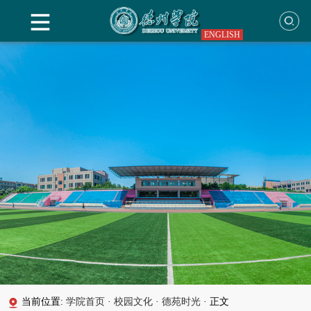
ENGLISH
当前位置:
学院首页
·
校园文化
·
德苑时光
·
正文