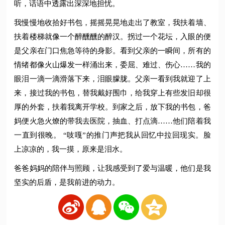
听，话语中透露出深深地担忧。
我慢慢地收拾好书包，摇摇晃晃地走出了教室，我扶着墙、
扶着楼梯就像一个醉醺醺的醉汉。拐过一个花坛，入眼的便
是父亲在门口焦急等待的身影。看到父亲的一瞬间，所有的
情绪都像火山爆发一样涌出来，委屈、难过、伤心……我的
眼泪一滴一滴滑落下来，泪眼朦胧。父亲一看到我就迎了上
来，接过我的书包，替我戴好围巾，给我穿上有些发旧却很
厚的外套，扶着我离开学校。到家之后，放下我的书包，爸
妈便火急火燎的带我去医院，抽血、打点滴……他们陪着我
一直到很晚。 “吱嘎”的推门声把我从回忆中拉回现实。脸
上凉凉的，我一摸，原来是泪水。
爸爸妈妈的陪伴与照顾，让我感受到了爱与温暖，他们是我
坚实的后盾，是我前进的动力。