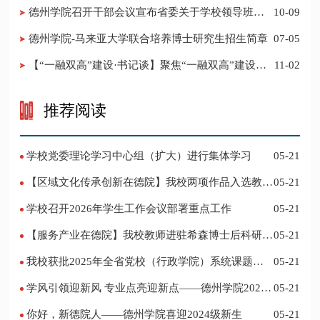
​德州学院召开干部会议宣布省委关于学校领导班子
10-09
调整的决定
德州学院-马来亚大学联合培养博士研究生招生简章
07-05
【“一融双高”建设·书记谈】聚焦“一融双高”建设，
11-02
推进党建“双创”工作
推荐阅读
学校党委理论学习中心组（扩大）进行集体学习
05-21
【区域文化传承创新在德院】我校两项作品入选教育
05-21
部“礼敬中华优秀传统文化”宣传教育优秀名单
学校召开2026年学生工作会议部署重点工作
05-21
【服务产业在德院】我校教师进驻希森博士后科研工
05-21
作站仪式在乐陵举行
我校获批2025年全省党校（行政学院）系统课题立
05-21
项
学风引领迎新风 专业点亮迎新点——德州学院2024
05-21
迎新记
你好，新德院人——德州学院喜迎2024级新生
05-21