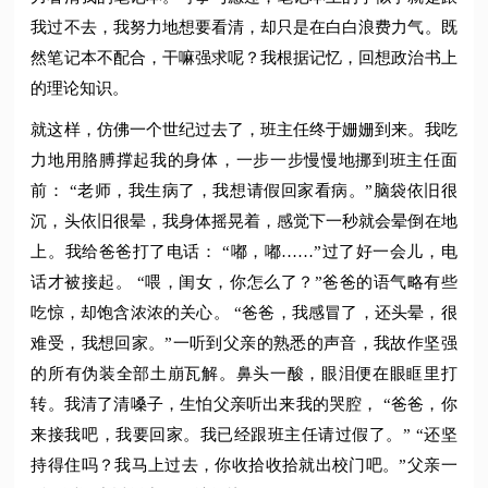
我过不去，我努力地想要看清，却只是在白白浪费力气。既
然笔记本不配合，干嘛强求呢？我根据记忆，回想政治书上
的理论知识。
就这样，仿佛一个世纪过去了，班主任终于姗姗到来。我吃
力地用胳膊撑起我的身体，一步一步慢慢地挪到班主任面
前： “老师，我生病了，我想请假回家看病。”脑袋依旧很
沉，头依旧很晕，我身体摇晃着，感觉下一秒就会晕倒在地
上。我给爸爸打了电话： “嘟，嘟……”过了好一会儿，电
话才被接起。 “喂，闺女，你怎么了？”爸爸的语气略有些
吃惊，却饱含浓浓的关心。 “爸爸，我感冒了，还头晕，很
难受，我想回家。”一听到父亲的熟悉的声音，我故作坚强
的所有伪装全部土崩瓦解。鼻头一酸，眼泪便在眼眶里打
转。我清了清嗓子，生怕父亲听出来我的哭腔， “爸爸，你
来接我吧，我要回家。我已经跟班主任请过假了。” “还坚
持得住吗？我马上过去，你收拾收拾就出校门吧。”父亲一