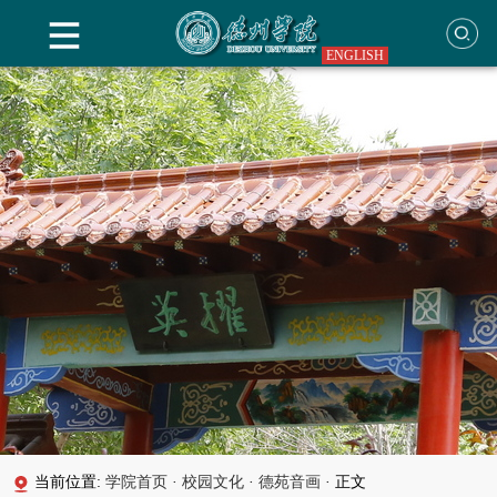
ENGLISH
当前位置:
学院首页
·
校园文化
·
德苑音画
·
正文