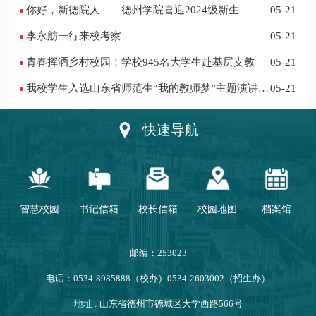
你好，新德院人——德州学院喜迎2024级新生
05-21
李永舫一行来校考察
05-21
青春挥洒乡村校园！学校945名大学生赴基层支教
05-21
我校学生入选山东省师范生“我的教师梦”主题演讲活
05-21
动优秀人员
快速导航
智慧校园
书记信箱
校长信箱
校园地图
档案馆
邮编：253023
电话：0534-8985888（校办）0534-2603002（招生办）
地址 : 山东省德州市德城区大学西路566号