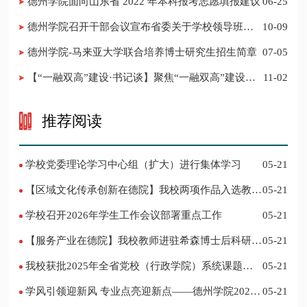
德州学院面向山东省 2022 年本科报考志愿填报建议
06-25
​德州学院召开干部会议宣布省委关于学校领导班子
10-09
调整的决定
德州学院-马来亚大学联合培养博士研究生招生简章
07-05
【“一融双高”建设·书记谈】聚焦“一融双高”建设，
11-02
推进党建“双创”工作
推荐阅读
学校党委理论学习中心组（扩大）进行集体学习
05-21
【区域文化传承创新在德院】我校两项作品入选教育
05-21
部“礼敬中华优秀传统文化”宣传教育优秀名单
学校召开2026年学生工作会议部署重点工作
05-21
【服务产业在德院】我校教师进驻希森博士后科研工
05-21
作站仪式在乐陵举行
我校获批2025年全省党校（行政学院）系统课题立
05-21
项
学风引领迎新风 专业点亮迎新点——德州学院2024
05-21
迎新记