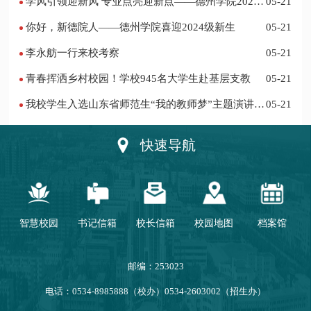
学风引领迎新风 专业点亮迎新点——德州学院2024
05-21
迎新记
你好，新德院人——德州学院喜迎2024级新生
05-21
李永舫一行来校考察
05-21
青春挥洒乡村校园！学校945名大学生赴基层支教
05-21
我校学生入选山东省师范生“我的教师梦”主题演讲活
05-21
动优秀人员
快速导航
智慧校园
书记信箱
校长信箱
校园地图
档案馆
邮编：253023
电话：0534-8985888（校办）0534-2603002（招生办）