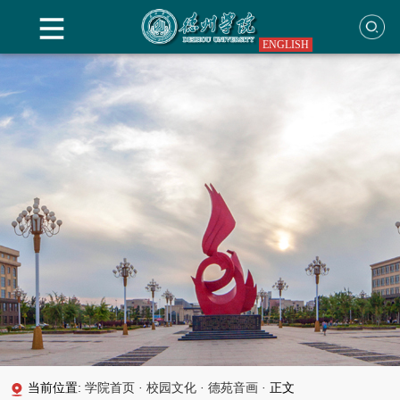
ENGLISH
当前位置:
学院首页
·
校园文化
·
德苑音画
·
正文