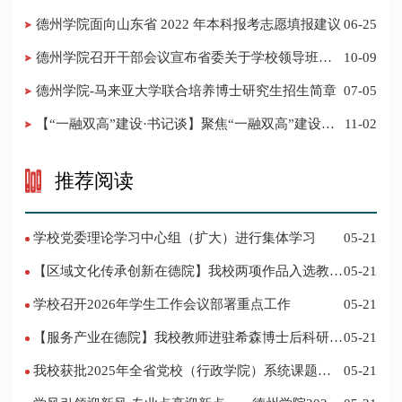
新奖
德州学院面向山东省 2022 年本科报考志愿填报建议
06-25
​德州学院召开干部会议宣布省委关于学校领导班子
10-09
调整的决定
德州学院-马来亚大学联合培养博士研究生招生简章
07-05
【“一融双高”建设·书记谈】聚焦“一融双高”建设，
11-02
推进党建“双创”工作
推荐阅读
学校党委理论学习中心组（扩大）进行集体学习
05-21
【区域文化传承创新在德院】我校两项作品入选教育
05-21
部“礼敬中华优秀传统文化”宣传教育优秀名单
学校召开2026年学生工作会议部署重点工作
05-21
【服务产业在德院】我校教师进驻希森博士后科研工
05-21
作站仪式在乐陵举行
我校获批2025年全省党校（行政学院）系统课题立
05-21
项