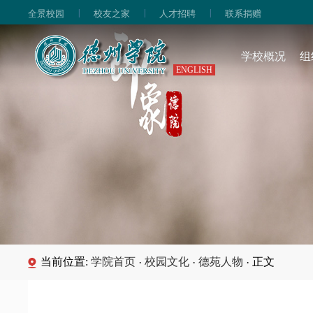
|
|
|
全景校园
校友之家
人才招聘
联系捐赠
学校概况
组
ENGLISH
当前位置:
学院首页
校园文化
德苑人物
正文
·
·
·