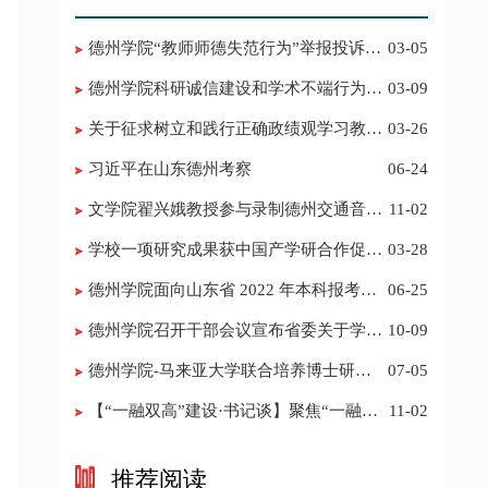
德州学院“教师师德失范行为”举报投诉电
03-05
话 邮箱
德州学院科研诚信建设和学术不端行为举
03-09
报投诉电话 邮箱
关于征求树立和践行正确政绩观学习教育
03-26
意见建议的公告
习近平在山东德州考察
06-24
​文学院翟兴娥教授参与录制德州交通音乐
11-02
频道《科普之声》
学校一项研究成果获中国产学研合作促进
03-28
会科技创新奖
德州学院面向山东省 2022 年本科报考志
06-25
愿填报建议
​德州学院召开干部会议宣布省委关于学校
10-09
领导班子调整的决定
德州学院-马来亚大学联合培养博士研究
07-05
生招生简章
【“一融双高”建设·书记谈】聚焦“一融双
11-02
高”建设，推进党建“双创”工作
推荐阅读