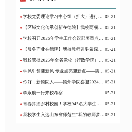
学校党委理论学习中心组（扩大）进行集
05-21
体学习
【区域文化传承创新在德院】我校两项作
05-21
品入选教育部“礼敬中华优秀传统文化”宣传
学校召开2026年学生工作会议部署重点工
05-21
教育优秀名单
作
【服务产业在德院】我校教师进驻希森博
05-21
士后科研工作站仪式在乐陵举行
我校获批2025年全省党校（行政学院）系
05-21
统课题立项
学风引领迎新风 专业点亮迎新点——德州
05-21
学院2024迎新记
你好，新德院人——德州学院喜迎2024级
05-21
新生
李永舫一行来校考察
05-21
青春挥洒乡村校园！学校945名大学生赴
05-21
基层支教
我校学生入选山东省师范生“我的教师梦”
05-21
主题演讲活动优秀人员