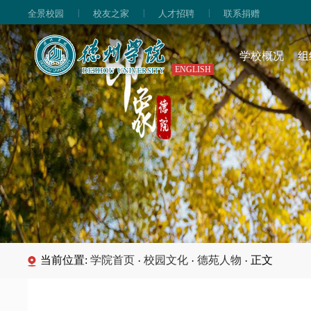
|
|
|
全景校园
校友之家
人才招聘
联系捐赠
学校概况
组
ENGLISH
当前位置:
学院首页
校园文化
德苑人物
正文
·
·
·