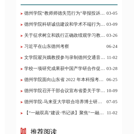
德州学院“教师师德失范行为”举报投诉电
03-05
话 邮箱
德州学院科研诚信建设和学术不端行为举
03-09
报投诉电话 邮箱
关于征求树立和践行正确政绩观学习教育
03-26
意见建议的公告
习近平在山东德州考察
06-24
​文学院翟兴娥教授参与录制德州交通音乐
11-02
频道《科普之声》
学校一项研究成果获中国产学研合作促进
03-28
会科技创新奖
德州学院面向山东省 2022 年本科报考志
06-25
愿填报建议
​德州学院召开干部会议宣布省委关于学校
10-09
领导班子调整的决定
德州学院-马来亚大学联合培养博士研究
07-05
生招生简章
【“一融双高”建设·书记谈】聚焦“一融双
11-02
高”建设，推进党建“双创”工作
推荐阅读