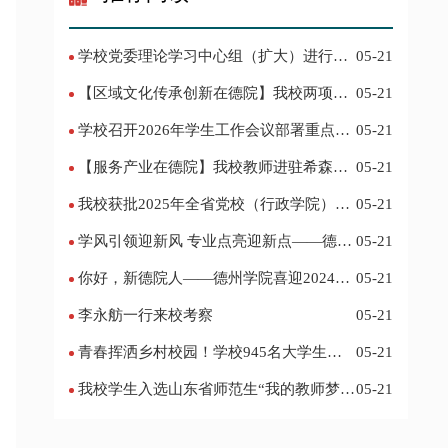
学校党委理论学习中心组（扩大）进行集
05-21
体学习
【区域文化传承创新在德院】我校两项作
05-21
品入选教育部“礼敬中华优秀传统文化”宣传
学校召开2026年学生工作会议部署重点工
05-21
教育优秀名单
作
【服务产业在德院】我校教师进驻希森博
05-21
士后科研工作站仪式在乐陵举行
我校获批2025年全省党校（行政学院）系
05-21
统课题立项
学风引领迎新风 专业点亮迎新点——德州
05-21
学院2024迎新记
你好，新德院人——德州学院喜迎2024级
05-21
新生
李永舫一行来校考察
05-21
青春挥洒乡村校园！学校945名大学生赴
05-21
基层支教
我校学生入选山东省师范生“我的教师梦”
05-21
主题演讲活动优秀人员