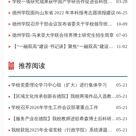
学校一项研究成果获中国产学研合作促进会科技创
03-28
新奖
德州学院面向山东省 2022 年本科报考志愿填报建议
06-25
​德州学院召开干部会议宣布省委关于学校领导班子
10-09
调整的决定
德州学院-马来亚大学联合培养博士研究生招生简章
07-05
【“一融双高”建设·书记谈】聚焦“一融双高”建设，
11-02
推进党建“双创”工作
推荐阅读
学校党委理论学习中心组（扩大）进行集体学习
05-21
【区域文化传承创新在德院】我校两项作品入选教育
05-21
部“礼敬中华优秀传统文化”宣传教育优秀名单
学校召开2026年学生工作会议部署重点工作
05-21
【服务产业在德院】我校教师进驻希森博士后科研工
05-21
作站仪式在乐陵举行
我校获批2025年全省党校（行政学院）系统课题立
05-21
项