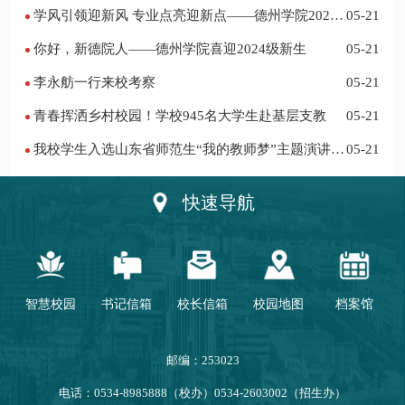
学风引领迎新风 专业点亮迎新点——德州学院2024
05-21
迎新记
你好，新德院人——德州学院喜迎2024级新生
05-21
李永舫一行来校考察
05-21
青春挥洒乡村校园！学校945名大学生赴基层支教
05-21
我校学生入选山东省师范生“我的教师梦”主题演讲活
05-21
动优秀人员
快速导航
智慧校园
书记信箱
校长信箱
校园地图
档案馆
邮编：253023
电话：0534-8985888（校办）0534-2603002（招生办）