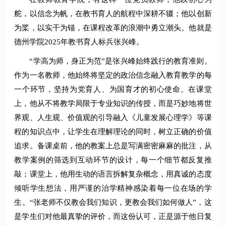
舵，以信念为帆，在教书育人的航程中深耕不辍；他以创新
为桨，以实干为锚，在课程改革的浪潮中勇立潮头。他就是
德州学院2025年教书育人标兵张兴峰。
“学高为师，身正为范”是张兴峰始终践行的教育准则。
作为一名教师，他始终将坚定的政治信念融入教育教学的每
一个环节，坚持为党育人、为国育才的初心使命。在课堂
上，他从不将教学局限于专业知识的传授，而是巧妙地将世
界观、人生观、价值观的引导融入《儿童发展心理学》等课
程的知识点中，让学生在理解理论的同时，树立正确的价值
追求。备课桌前，他的教案上总是写满密密麻麻的批注，从
教学案例的筛选到互动环节的设计，每一个细节都反复推
敲；课堂上，他用生动的语言拆解复杂概念，用真诚的态度
倾听学生想法，用严谨的治学精神感染着每一位在场的学
生。“张老师不仅教会我们知识，更教会我们如何做人”，这
是学生们对他最真挚的评价，而这份认可，正是源于他日复