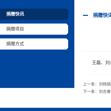
捐赠快讯
捐赠快
捐赠项目
捐赠方式
王磊、刘
上一条：
刘杨捐
下一条：
刘合春