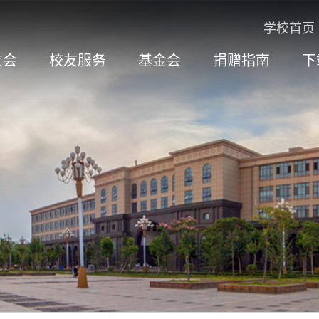
学校首页
友会
校友服务
基金会
捐赠指南
下