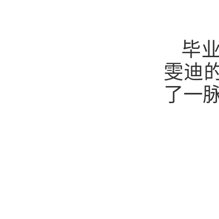
毕
雯迪
了一