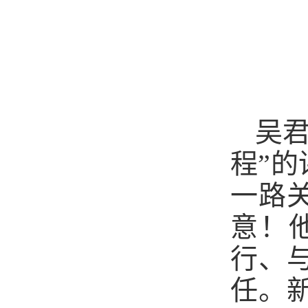
吴
程”
一路
意！
行、
任。