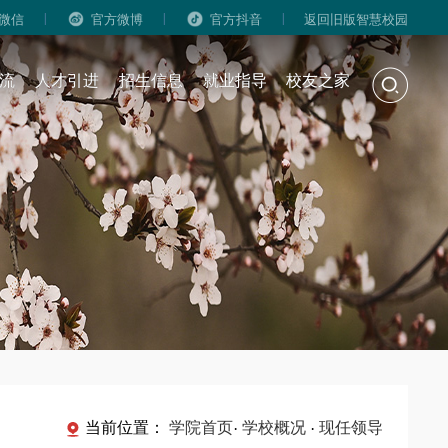
|
|
|
微信
官方微博
官方抖音
返回旧版智慧校园
流
人才引进
招生信息
就业指导
校友之家
当前位置：
学院首页
学校概况
现任领导
·
·